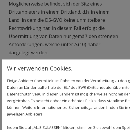
Möglicherweise befindet sich der Sitz eines
Drittanbieters in einem Drittland, d.h. in einem
Land, in dem die DS-GVO keine unmittelbare
Rechtswirkung hat. In diesem Fall erfolgt die
Übermittlung von Daten nur gemäß den strengen
Anforderungen, welche unter A.(10) näher
dargelegt werden.
Darüber hinaus geben wir Ihre
Wir verwenden Cookies.
personenbezogenen Daten nur an Dritte weiter,
Einige Anbieter übermitteln im Rahmen von der Verarbeitung zu den
wenn Sie nach Art. 6 Abs. 1 S. 1 lit. a DS-GVO eine
Daten an Länder außerhalb der EU/ des EWR (Drittlanddatenübermittlun
ausdrückliche Einwilligung dazu erteilt haben.
Datenschutzniveau in diesen Ländern ist möglicherweise nicht mit d
vergleichbar. Es besteht daher ein erhöhtes Risiko, dass staatliche 
Voraussetzungen der Weitergabe von
können. Weitere Informationen zu Sicherheitsgarantien finden Sie in 
personenbezogenen Daten in die USA und
jeweiligen Anbieters.
andere Drittländer
Indem Sie auf „ALLE ZULASSEN" klicken, stimmen Sie sowohl dem Spe