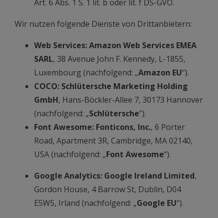
Art. 6 Abs. 1 S. 1 lit. b oder lit. f DS-GVO.
Wir nutzen folgende Dienste von Drittanbietern:
Web Services: Amazon Web Services EMEA
SARL
, 38 Avenue John F. Kennedy, L-1855,
Luxembourg (nachfolgend: „
Amazon EU
“).
COCO: Schlütersche Marketing Holding
GmbH
, Hans-Böckler-Allee 7, 30173 Hannover
(nachfolgend: „
Schlütersche
“).
Font Awesome: Fonticons, Inc.
, 6 Porter
Road, Apartment 3R, Cambridge, MA 02140,
USA (nachfolgend: „
Font Awesome
“).
Google Analytics:
Google Ireland Limited
,
Gordon House, 4 Barrow St, Dublin, D04
E5W5, Irland (nachfolgend: „
Google EU
“).